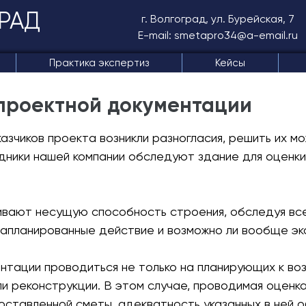
РАД
г. Волгоград, ул. Бурейская, 7
E-mail: smetapro34@a-email.ru
Практика экспертиз
Кейсы
проектной документации
казчиков проекта возникли разногласия, решить их 
ники нашей компании обследуют здание для оценки 
ивают несущую способность строения, обследуя вс
запланированные действие и возможно ли вообще эк
нтации проводиться не только на планирующих к во
ли реконструкции. В этом случае, проводимая оце
оставленной сметы, адекватность указанных в ней 