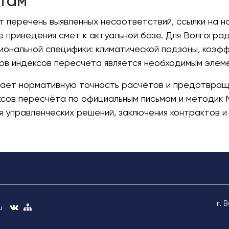
атам
 перечень выявленных несоответствий, ссылки на н
е приведения смет к актуальной базе. Для Волгогра
ональной специфики: климатической подзоны, коэфф
ков индексов пересчёта является необходимым элем
вает нормативную точность расчётов и предотвращ
ксов пересчёта по официальным письмам и методик
 управленческих решений, заключения контрактов и
г. 
u