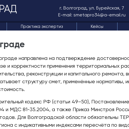
РАД
г. Волгоград, ул. Бурейская, 7
E-mail: smetapro34@a-email.ru
Практика экспертиз
Кейсы
ограде
гограде направлена на подтверждение достовернос
е и корректности применения территориальных рас
тельства, реконструкции и капитального ремонта, в
ватывает структуру смет, применённые нормативы, 
стоимость.
ительный кодекс РФ (статьи 49–50), Постановлени
4 и МДС 81-35.2004, а также Приказ Минстроя Рос
тодов. Для Волгоградской области обязательны ТЕР
иона с индикативными индексами пересчёта по вид