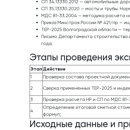
СП 34.13330.2012 — автомобильные доро
СП 35.13330.2020 — мосты и трубы. Но
МДС 81-33.2004 — методика расчёта н
Приказ Минстроя России № 421/пр — и
ТЕР-2025 Волгоградской области — те
Письмо Департамента строительства и 
года.
Этапы проведения экс
Этап
Действие
1
Проверка состава проектной докумен
2
Сверка применённых ТЕР-2025 и инде
3
Проверка расчёта НР и СП по МДС 81-
Определение итоговой сметной стоим
4
формул;
Исходные данные и пр