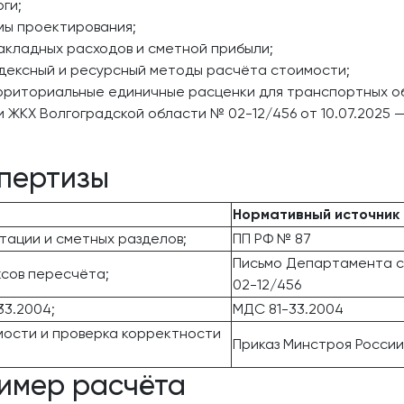
ги;
рмы проектирования;
акладных расходов и сметной прибыли;
ндексный и ресурсный методы расчёта стоимости;
рриториальные единичные расценки для транспортных о
ЖКХ Волгоградской области № 02-12/456 от 10.07.2025 — 
пертизы
Нормативный источник
тации и сметных разделов;
ПП РФ № 87
Письмо Департамента с
ксов пересчёта;
02-12/456
33.2004;
МДС 81-33.2004
ости и проверка корректности
Приказ Минстроя России
имер расчёта