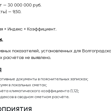
 — 30 000 000 руб.
ы) — 9,50.
я × Индекс × Коэффициент.
б.
ивных показателей, установленных для Волгоградск
х расчётов не выявлено.
я
тивные документы в пояснительных записках;
умм в локальных сметах;
ёта климатического коэффициента (1,12);
дексов в сводном сметном расчёте.
оприятия