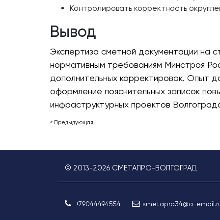
Контролировать корректность округле
Вывод
Экспертиза сметной документации на с
нормативным требованиям Минстроя Росс
дополнительных корректировок. Опыт д
оформление пояснительных записок пов
инфраструктурных проектов Волгоградс
« Предыдующая
© 2013-
2026
СМЕТАПРО-ВОЛГОГРАД
+79044494554
smetapro34@a-email.r